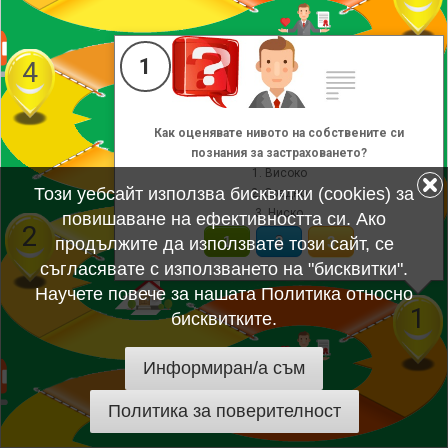
1
4
Как оценявате нивото на собствените си
3
познания за застраховането?
1. Високо
Този уебсайт използва бисквитки (cookies) за
2. Средно
3. Ниско
повишаване на ефективността си. Ако
2
1
2
3
продължите да използвате този сайт, се
съгласявате с използването на "бисквитки".
Научете повече за нашата Политика относно
1
бисквитките.
Информиран/а съм
Политика за поверителност