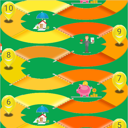
10
9
8
7
6
5